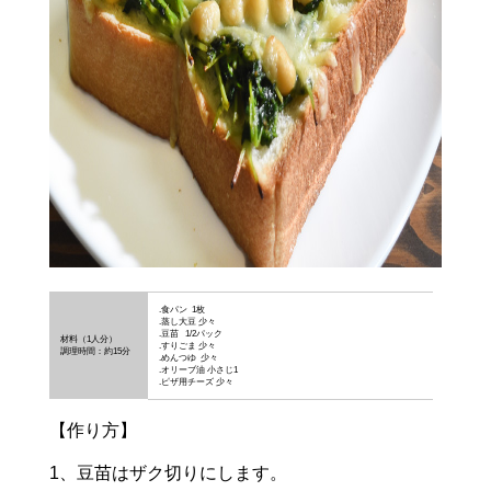
.食パン 1枚
.蒸し大豆 少々
.豆苗 1/2パック
材料（1人分）
.すりごま 少々
調理時間：約15分
.めんつゆ 少々
.オリーブ油 小さじ1
.ピザ用チーズ 少々
【作り方】
1、豆苗はザク切りにします。